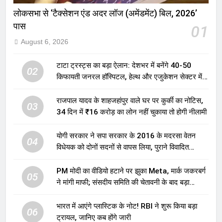
लोकसभा से ‘टैक्सेशन एंड अदर लॉज (अमेंडमेंट) बिल, 2026’
पास
01
August 6, 2026
टाटा ट्रस्ट्स का बड़ा ऐलान: देशभर में बनेंगे 40-50
02
किफायती जनरल हॉस्पिटल, हेल्थ और एजुकेशन सेक्टर में
होगा बड़ा निवेश
राजपाल यादव के शाहजहांपुर वाले घर पर कुर्की का नोटिस,
03
34 दिन में ₹16 करोड़ का लोन नहीं चुकाया तो होगी नीलामी
योगी सरकार ने सपा सरकार के 2016 के मदरसा वेतन
04
विधेयक को दोनों सदनों से वापस लिया, पुराने विवादित
प्रावधान समाप्त; विपक्ष ने फैसले पर उठाए सवाल
PM मोदी का वीडियो हटाने पर झुका Meta, मार्क जकरबर्ग
05
ने मांगी माफी; संसदीय समिति की चेतावनी के बाद बड़ा
घटनाक्रम
भारत में आएंगे प्लास्टिक के नोट! RBI ने शुरू किया बड़ा
06
ट्रायल, जानिए कब होंगे जारी