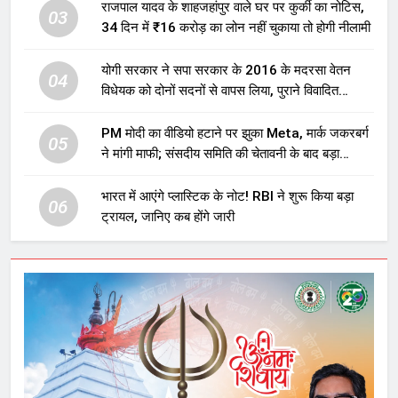
राजपाल यादव के शाहजहांपुर वाले घर पर कुर्की का नोटिस,
03
34 दिन में ₹16 करोड़ का लोन नहीं चुकाया तो होगी नीलामी
योगी सरकार ने सपा सरकार के 2016 के मदरसा वेतन
04
विधेयक को दोनों सदनों से वापस लिया, पुराने विवादित
प्रावधान समाप्त; विपक्ष ने फैसले पर उठाए सवाल
PM मोदी का वीडियो हटाने पर झुका Meta, मार्क जकरबर्ग
05
ने मांगी माफी; संसदीय समिति की चेतावनी के बाद बड़ा
घटनाक्रम
भारत में आएंगे प्लास्टिक के नोट! RBI ने शुरू किया बड़ा
06
ट्रायल, जानिए कब होंगे जारी