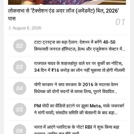
लोकसभा से ‘टैक्सेशन एंड अदर लॉज (अमेंडमेंट) बिल, 2026’
पास
01
August 6, 2026
टाटा ट्रस्ट्स का बड़ा ऐलान: देशभर में बनेंगे 40-50
02
किफायती जनरल हॉस्पिटल, हेल्थ और एजुकेशन सेक्टर में
होगा बड़ा निवेश
राजपाल यादव के शाहजहांपुर वाले घर पर कुर्की का नोटिस,
03
34 दिन में ₹16 करोड़ का लोन नहीं चुकाया तो होगी नीलामी
योगी सरकार ने सपा सरकार के 2016 के मदरसा वेतन
04
विधेयक को दोनों सदनों से वापस लिया, पुराने विवादित
प्रावधान समाप्त; विपक्ष ने फैसले पर उठाए सवाल
PM मोदी का वीडियो हटाने पर झुका Meta, मार्क जकरबर्ग
05
ने मांगी माफी; संसदीय समिति की चेतावनी के बाद बड़ा
घटनाक्रम
भारत में आएंगे प्लास्टिक के नोट! RBI ने शुरू किया बड़ा
06