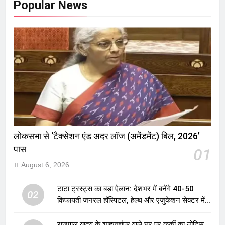
Popular News
लोकसभा से ‘टैक्सेशन एंड अदर लॉज (अमेंडमेंट) बिल, 2026’
पास
01
August 6, 2026
टाटा ट्रस्ट्स का बड़ा ऐलान: देशभर में बनेंगे 40-50
02
किफायती जनरल हॉस्पिटल, हेल्थ और एजुकेशन सेक्टर में
होगा बड़ा निवेश
राजपाल यादव के शाहजहांपुर वाले घर पर कुर्की का नोटिस,