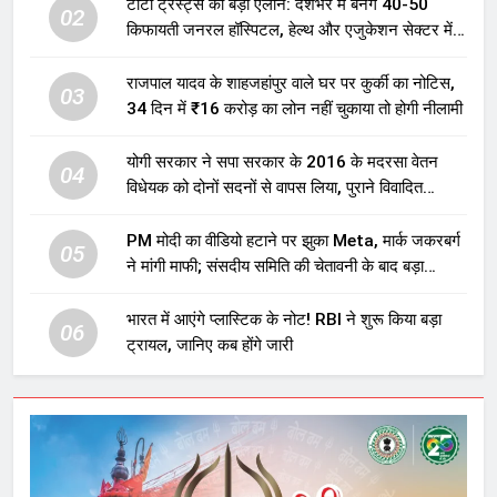
टाटा ट्रस्ट्स का बड़ा ऐलान: देशभर में बनेंगे 40-50
02
किफायती जनरल हॉस्पिटल, हेल्थ और एजुकेशन सेक्टर में
होगा बड़ा निवेश
राजपाल यादव के शाहजहांपुर वाले घर पर कुर्की का नोटिस,
03
34 दिन में ₹16 करोड़ का लोन नहीं चुकाया तो होगी नीलामी
योगी सरकार ने सपा सरकार के 2016 के मदरसा वेतन
04
विधेयक को दोनों सदनों से वापस लिया, पुराने विवादित
प्रावधान समाप्त; विपक्ष ने फैसले पर उठाए सवाल
PM मोदी का वीडियो हटाने पर झुका Meta, मार्क जकरबर्ग
05
ने मांगी माफी; संसदीय समिति की चेतावनी के बाद बड़ा
घटनाक्रम
भारत में आएंगे प्लास्टिक के नोट! RBI ने शुरू किया बड़ा
06
ट्रायल, जानिए कब होंगे जारी