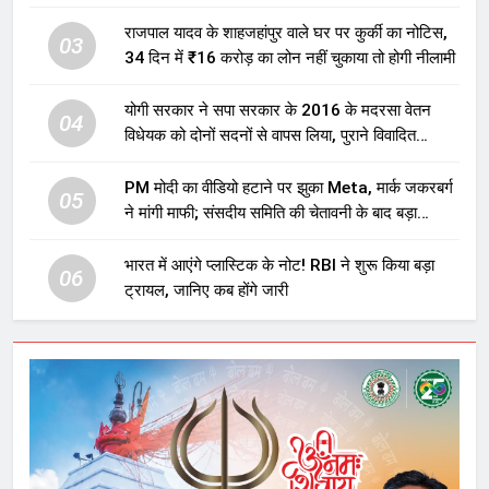
होगा बड़ा निवेश
राजपाल यादव के शाहजहांपुर वाले घर पर कुर्की का नोटिस,
03
34 दिन में ₹16 करोड़ का लोन नहीं चुकाया तो होगी नीलामी
योगी सरकार ने सपा सरकार के 2016 के मदरसा वेतन
04
विधेयक को दोनों सदनों से वापस लिया, पुराने विवादित
प्रावधान समाप्त; विपक्ष ने फैसले पर उठाए सवाल
PM मोदी का वीडियो हटाने पर झुका Meta, मार्क जकरबर्ग
05
ने मांगी माफी; संसदीय समिति की चेतावनी के बाद बड़ा
घटनाक्रम
भारत में आएंगे प्लास्टिक के नोट! RBI ने शुरू किया बड़ा
06
ट्रायल, जानिए कब होंगे जारी