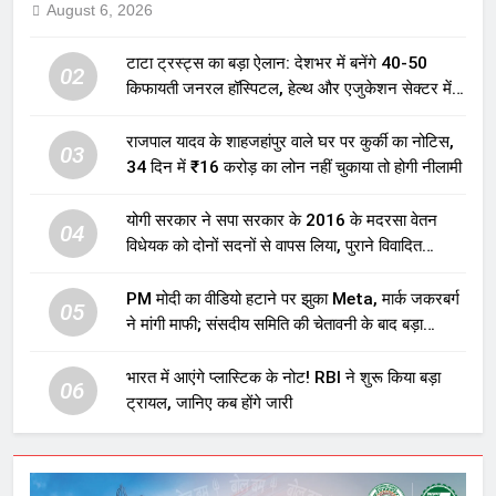
August 6, 2026
टाटा ट्रस्ट्स का बड़ा ऐलान: देशभर में बनेंगे 40-50
02
किफायती जनरल हॉस्पिटल, हेल्थ और एजुकेशन सेक्टर में
होगा बड़ा निवेश
राजपाल यादव के शाहजहांपुर वाले घर पर कुर्की का नोटिस,
03
34 दिन में ₹16 करोड़ का लोन नहीं चुकाया तो होगी नीलामी
योगी सरकार ने सपा सरकार के 2016 के मदरसा वेतन
04
विधेयक को दोनों सदनों से वापस लिया, पुराने विवादित
प्रावधान समाप्त; विपक्ष ने फैसले पर उठाए सवाल
PM मोदी का वीडियो हटाने पर झुका Meta, मार्क जकरबर्ग
05
ने मांगी माफी; संसदीय समिति की चेतावनी के बाद बड़ा
घटनाक्रम
भारत में आएंगे प्लास्टिक के नोट! RBI ने शुरू किया बड़ा
06
ट्रायल, जानिए कब होंगे जारी