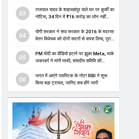
एजुकेशन सेक्टर में होगा बड़ा निवेश
राजपाल यादव के शाहजहांपुर वाले घर पर कुर्की का
03
नोटिस, 34 दिन में ₹16 करोड़ का लोन नहीं
चुकाया तो होगी नीलामी
योगी सरकार ने सपा सरकार के 2016 के मदरसा
04
वेतन विधेयक को दोनों सदनों से वापस लिया, पुराने
विवादित प्रावधान समाप्त; विपक्ष ने फैसले पर
उठाए सवाल
PM मोदी का वीडियो हटाने पर झुका Meta, मार्क
05
जकरबर्ग ने मांगी माफी; संसदीय समिति की
चेतावनी के बाद बड़ा घटनाक्रम
भारत में आएंगे प्लास्टिक के नोट! RBI ने शुरू
06
किया बड़ा ट्रायल, जानिए कब होंगे जारी