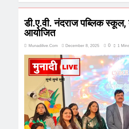
डी.ए.वी. नंदराज पब्लिक स्कूल, ब
आयोजित
0
Munadilive.com
December 8, 2025
1 Min