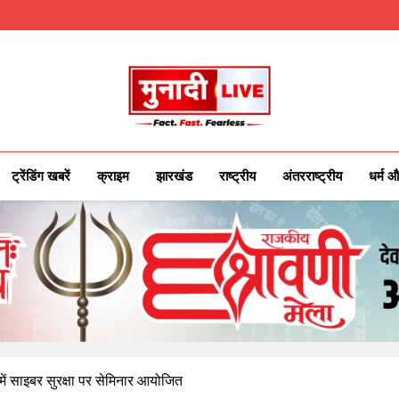
Munadilive.co
Munadi Live – Jharkhand's Leading Local
ट्रेंडिंग खबरें
क्राइम
झारखंड
राष्ट्रीय
अंतरराष्ट्रीय
धर्म औ
 में साइबर सुरक्षा पर सेमिनार आयोजित