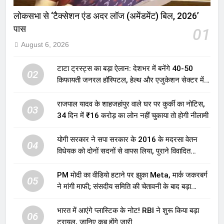
लोकसभा से ‘टैक्सेशन एंड अदर लॉज (अमेंडमेंट) बिल, 2026’
पास
01
August 6, 2026
टाटा ट्रस्ट्स का बड़ा ऐलान: देशभर में बनेंगे 40-50
02
किफायती जनरल हॉस्पिटल, हेल्थ और एजुकेशन सेक्टर में
होगा बड़ा निवेश
राजपाल यादव के शाहजहांपुर वाले घर पर कुर्की का नोटिस,
03
34 दिन में ₹16 करोड़ का लोन नहीं चुकाया तो होगी नीलामी
योगी सरकार ने सपा सरकार के 2016 के मदरसा वेतन
04
विधेयक को दोनों सदनों से वापस लिया, पुराने विवादित
प्रावधान समाप्त; विपक्ष ने फैसले पर उठाए सवाल
PM मोदी का वीडियो हटाने पर झुका Meta, मार्क जकरबर्ग
05
ने मांगी माफी; संसदीय समिति की चेतावनी के बाद बड़ा
घटनाक्रम
भारत में आएंगे प्लास्टिक के नोट! RBI ने शुरू किया बड़ा
06
ट्रायल, जानिए कब होंगे जारी