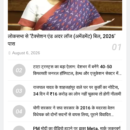
लोकसभा से ‘टैक्सेशन एंड अदर लॉज (अमेंडमेंट) बिल, 2026’
पास
01
August 6, 2026
टाटा ट्रस्ट्स का बड़ा ऐलान: देशभर में बनेंगे 40-50
02
किफायती जनरल हॉस्पिटल, हेल्थ और एजुकेशन सेक्टर में
होगा बड़ा निवेश
राजपाल यादव के शाहजहांपुर वाले घर पर कुर्की का नोटिस,
03
34 दिन में ₹16 करोड़ का लोन नहीं चुकाया तो होगी नीलामी
योगी सरकार ने सपा सरकार के 2016 के मदरसा वेतन
04
विधेयक को दोनों सदनों से वापस लिया, पुराने विवादित
प्रावधान समाप्त; विपक्ष ने फैसले पर उठाए सवाल
PM मोदी का वीडियो हटाने पर झुका Meta, मार्क जकरबर्ग