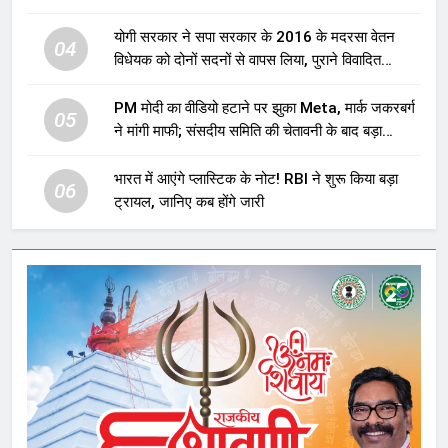
योगी सरकार ने सपा सरकार के 2016 के मदरसा वेतन
04
विधेयक को दोनों सदनों से वापस लिया, पुराने विवादित
प्रावधान समाप्त; विपक्ष ने फैसले पर उठाए सवाल
PM मोदी का वीडियो हटाने पर झुका Meta, मार्क जकरबर्ग
05
ने मांगी माफी; संसदीय समिति की चेतावनी के बाद बड़ा
घटनाक्रम
भारत में आएंगे प्लास्टिक के नोट! RBI ने शुरू किया बड़ा
06
ट्रायल, जानिए कब होंगे जारी