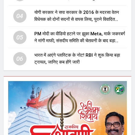
योगी सरकार ने सपा सरकार के 2016 के मदरसा वेतन
04
विधेयक को दोनों सदनों से वापस लिया, पुराने विवादित
प्रावधान समाप्त; विपक्ष ने फैसले पर उठाए सवाल
PM मोदी का वीडियो हटाने पर झुका Meta, मार्क जकरबर्ग
05
ने मांगी माफी; संसदीय समिति की चेतावनी के बाद बड़ा
घटनाक्रम
भारत में आएंगे प्लास्टिक के नोट! RBI ने शुरू किया बड़ा
06
ट्रायल, जानिए कब होंगे जारी