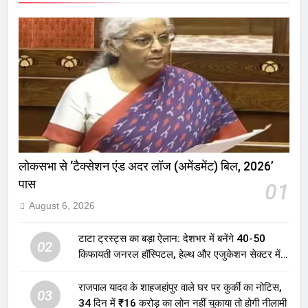
लोकसभा से ‘टैक्सेशन एंड अदर लॉज (अमेंडमेंट) बिल, 2026’
पास
01
August 6, 2026
टाटा ट्रस्ट्स का बड़ा ऐलान: देशभर में बनेंगे 40-50
02
किफायती जनरल हॉस्पिटल, हेल्थ और एजुकेशन सेक्टर में
होगा बड़ा निवेश
राजपाल यादव के शाहजहांपुर वाले घर पर कुर्की का नोटिस,
03
34 दिन में ₹16 करोड़ का लोन नहीं चुकाया तो होगी नीलामी