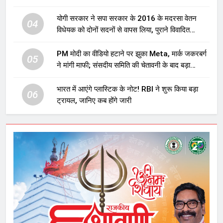
योगी सरकार ने सपा सरकार के 2016 के मदरसा वेतन
04
विधेयक को दोनों सदनों से वापस लिया, पुराने विवादित
प्रावधान समाप्त; विपक्ष ने फैसले पर उठाए सवाल
PM मोदी का वीडियो हटाने पर झुका Meta, मार्क जकरबर्ग
05
ने मांगी माफी; संसदीय समिति की चेतावनी के बाद बड़ा
घटनाक्रम
भारत में आएंगे प्लास्टिक के नोट! RBI ने शुरू किया बड़ा
06
ट्रायल, जानिए कब होंगे जारी