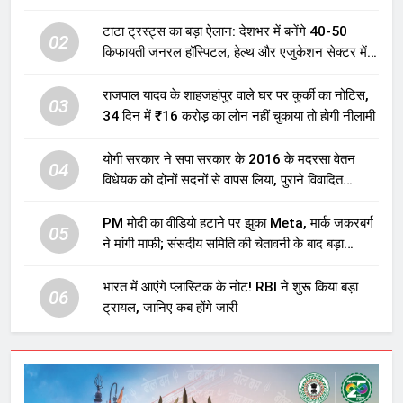
टाटा ट्रस्ट्स का बड़ा ऐलान: देशभर में बनेंगे 40-50
02
किफायती जनरल हॉस्पिटल, हेल्थ और एजुकेशन सेक्टर में
होगा बड़ा निवेश
राजपाल यादव के शाहजहांपुर वाले घर पर कुर्की का नोटिस,
03
34 दिन में ₹16 करोड़ का लोन नहीं चुकाया तो होगी नीलामी
योगी सरकार ने सपा सरकार के 2016 के मदरसा वेतन
04
विधेयक को दोनों सदनों से वापस लिया, पुराने विवादित
प्रावधान समाप्त; विपक्ष ने फैसले पर उठाए सवाल
PM मोदी का वीडियो हटाने पर झुका Meta, मार्क जकरबर्ग
05
ने मांगी माफी; संसदीय समिति की चेतावनी के बाद बड़ा
घटनाक्रम
भारत में आएंगे प्लास्टिक के नोट! RBI ने शुरू किया बड़ा
06
ट्रायल, जानिए कब होंगे जारी