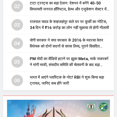
टाटा ट्रस्ट्स का बड़ा ऐलान: देशभर में बनेंगे 40-50
02
किफायती जनरल हॉस्पिटल, हेल्थ और एजुकेशन सेक्टर में
होगा बड़ा निवेश
राजपाल यादव के शाहजहांपुर वाले घर पर कुर्की का नोटिस,
03
34 दिन में ₹16 करोड़ का लोन नहीं चुकाया तो होगी नीलामी
योगी सरकार ने सपा सरकार के 2016 के मदरसा वेतन
04
विधेयक को दोनों सदनों से वापस लिया, पुराने विवादित
प्रावधान समाप्त; विपक्ष ने फैसले पर उठाए सवाल
PM मोदी का वीडियो हटाने पर झुका Meta, मार्क जकरबर्ग
05
ने मांगी माफी; संसदीय समिति की चेतावनी के बाद बड़ा
घटनाक्रम
भारत में आएंगे प्लास्टिक के नोट! RBI ने शुरू किया बड़ा
06
ट्रायल, जानिए कब होंगे जारी