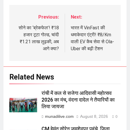
Previous:
Next:
Post
navigation
सोने का ‘ब्रेकफेल’! ₹18
भारत में VinFast की
हजार टूटा गोल्ड, चांदी
धमाकेदार एंट्री! ₹8/Km
₹1.21 लाख लुढ़की, अब
वाली EV कैब सेवा से Ola-
आगे क्या?
Uber की बढ़ी टेंशन
Related News
रांची में कल से सजेगा आदिवासी महोत्सव
2026 का मंच, वंदना दादेल ने तैयारियों का
लिया जायजा
munadilive.com
August 8, 2026
0
CM हेमंत सोरेन जमशेदपुर पहुंचे, जिला