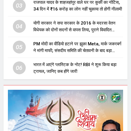
राजपाल यादव के शाहजहांपुर वाले घर पर कुर्की का नोटिस,
03
34 दिन में ₹16 करोड़ का लोन नहीं चुकाया तो होगी नीलामी
योगी सरकार ने सपा सरकार के 2016 के मदरसा वेतन
04
विधेयक को दोनों सदनों से वापस लिया, पुराने विवादित
प्रावधान समाप्त; विपक्ष ने फैसले पर उठाए सवाल
PM मोदी का वीडियो हटाने पर झुका Meta, मार्क जकरबर्ग
05
ने मांगी माफी; संसदीय समिति की चेतावनी के बाद बड़ा
घटनाक्रम
भारत में आएंगे प्लास्टिक के नोट! RBI ने शुरू किया बड़ा
06
ट्रायल, जानिए कब होंगे जारी