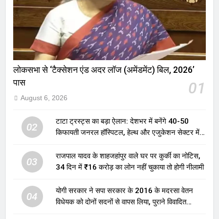
लोकसभा से ‘टैक्सेशन एंड अदर लॉज (अमेंडमेंट) बिल, 2026’
पास
01
August 6, 2026
टाटा ट्रस्ट्स का बड़ा ऐलान: देशभर में बनेंगे 40-50
02
किफायती जनरल हॉस्पिटल, हेल्थ और एजुकेशन सेक्टर में
होगा बड़ा निवेश
राजपाल यादव के शाहजहांपुर वाले घर पर कुर्की का नोटिस,
03
34 दिन में ₹16 करोड़ का लोन नहीं चुकाया तो होगी नीलामी
योगी सरकार ने सपा सरकार के 2016 के मदरसा वेतन
04
विधेयक को दोनों सदनों से वापस लिया, पुराने विवादित
प्रावधान समाप्त; विपक्ष ने फैसले पर उठाए सवाल