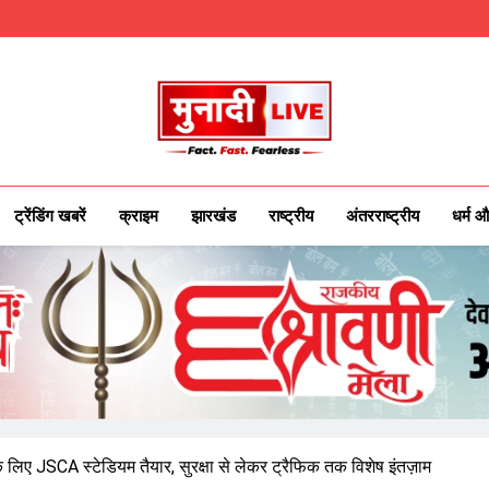
Munadilive.co
Munadi Live – Jharkhand's Leading Local
ट्रेंडिंग खबरें
क्राइम
झारखंड
राष्ट्रीय
अंतरराष्ट्रीय
धर्म औ
 लिए JSCA स्टेडियम तैयार, सुरक्षा से लेकर ट्रैफिक तक विशेष इंतज़ाम