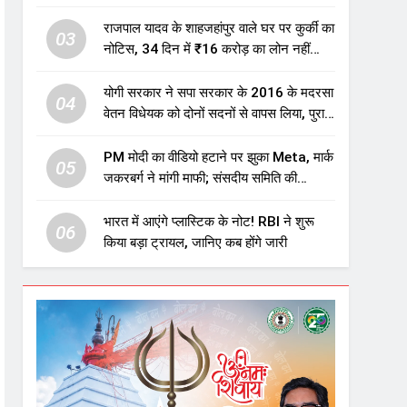
एजुकेशन सेक्टर में होगा बड़ा निवेश
राजपाल यादव के शाहजहांपुर वाले घर पर कुर्की का
03
नोटिस, 34 दिन में ₹16 करोड़ का लोन नहीं
चुकाया तो होगी नीलामी
योगी सरकार ने सपा सरकार के 2016 के मदरसा
04
वेतन विधेयक को दोनों सदनों से वापस लिया, पुराने
विवादित प्रावधान समाप्त; विपक्ष ने फैसले पर
उठाए सवाल
PM मोदी का वीडियो हटाने पर झुका Meta, मार्क
05
जकरबर्ग ने मांगी माफी; संसदीय समिति की
चेतावनी के बाद बड़ा घटनाक्रम
भारत में आएंगे प्लास्टिक के नोट! RBI ने शुरू
06
किया बड़ा ट्रायल, जानिए कब होंगे जारी