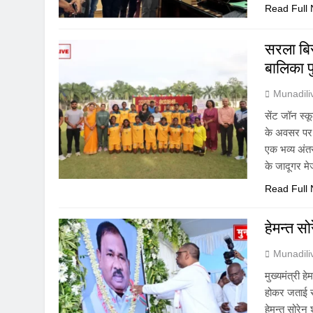
Read Full
सरला बिर
बालिका फ
Munadil
सेंट जॉन स्क
के अवसर पर स
एक भव्य अंत
के जादूगर म
Read Full
हेमन्त सो
Munadil
मुख्यमंत्री ह
होकर जताई सं
हेमन्त सोरेन