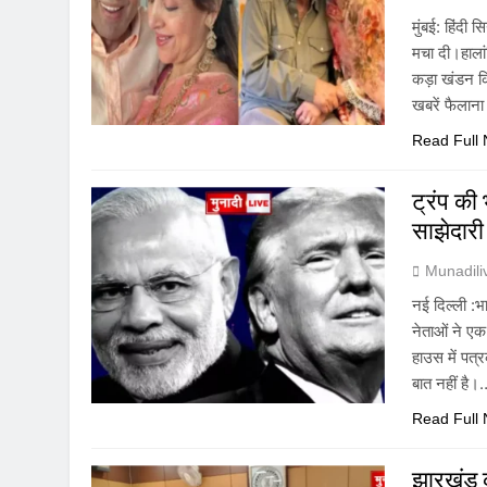
मुंबई: हिंदी
मचा दी।हालां
कड़ा खंडन कि
खबरें फैलाना
Read Full
ट्रंप की
साझेदार
Munadil
नई दिल्ली :भा
नेताओं ने एक-
हाउस में पत्
बात नहीं है।
Read Full
झारखंड क