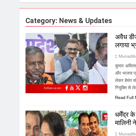
Category:
News & Updates
अवैध डीज
लगाया भ्
Munadil
कुमार अमितरां
और भाजपा प्रद
लेकर हेमंत स
नियुक्ति से
Read Full
धर्मेंद्
मालिनी 
Munadil