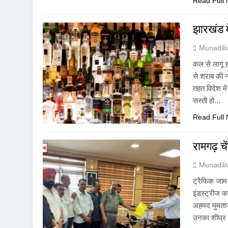
Read Full
झारखंड मे
Munadil
कल से लागू ह
से शराब की न
तहत विदेश 
सस्ती हो…
Read Full
रामगढ़ च
Munadil
ट्रैफिक जाम
इंडस्ट्रीज क
अहमद मुमताज
उनका शीघ्र 