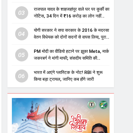
एजुकेशन सेक्टर में होगा बड़ा निवेश
राजपाल यादव के शाहजहांपुर वाले घर पर कुर्की का
03
नोटिस, 34 दिन में ₹16 करोड़ का लोन नहीं
चुकाया तो होगी नीलामी
योगी सरकार ने सपा सरकार के 2016 के मदरसा
04
वेतन विधेयक को दोनों सदनों से वापस लिया, पुराने
विवादित प्रावधान समाप्त; विपक्ष ने फैसले पर
उठाए सवाल
PM मोदी का वीडियो हटाने पर झुका Meta, मार्क
05
जकरबर्ग ने मांगी माफी; संसदीय समिति की
चेतावनी के बाद बड़ा घटनाक्रम
भारत में आएंगे प्लास्टिक के नोट! RBI ने शुरू
06
किया बड़ा ट्रायल, जानिए कब होंगे जारी