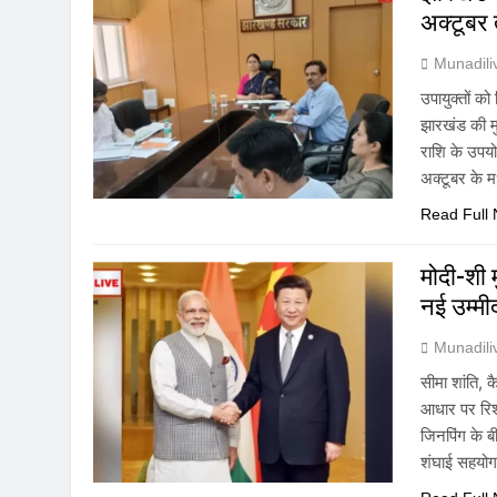
अक्टूबर 
Munadil
उपायुक्तों क
झारखंड की मु
राशि के उपयो
अक्टूबर के म
Read Full
मोदी-शी 
नई उम्मी
Munadil
सीमा शांति,
आधार पर रिश्
जिनपिंग के ब
शंघाई सहयोग