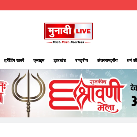
Munadilive.co
Munadi Live – Jharkhand's Leading Local
ट्रेंडिंग खबरें
क्राइम
झारखंड
राष्ट्रीय
अंतरराष्ट्रीय
धर्म औ