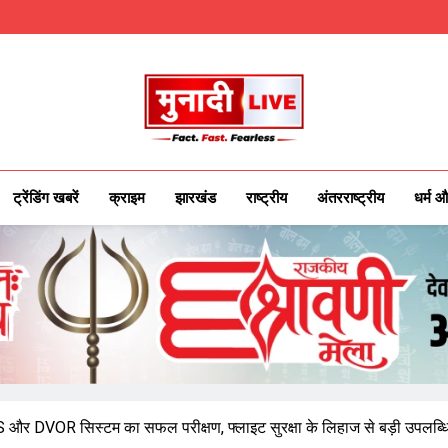
Munadilive.co
Munadi Live – Jharkhand's Leading Local
ट्रेंडिंग खबरें
क्राइम
झारखंड
राष्ट्रीय
अंतरराष्ट्रीय
धर्म औ
ं ILS और DVOR सिस्टम का सफल परीक्षण, फ्लाइट सुरक्षा के लिहाज से बड़ी उपलब्ध