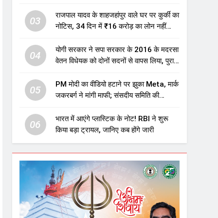
एजुकेशन सेक्टर में होगा बड़ा निवेश
राजपाल यादव के शाहजहांपुर वाले घर पर कुर्की का
03
नोटिस, 34 दिन में ₹16 करोड़ का लोन नहीं
चुकाया तो होगी नीलामी
योगी सरकार ने सपा सरकार के 2016 के मदरसा
04
वेतन विधेयक को दोनों सदनों से वापस लिया, पुराने
विवादित प्रावधान समाप्त; विपक्ष ने फैसले पर
उठाए सवाल
PM मोदी का वीडियो हटाने पर झुका Meta, मार्क
05
जकरबर्ग ने मांगी माफी; संसदीय समिति की
चेतावनी के बाद बड़ा घटनाक्रम
भारत में आएंगे प्लास्टिक के नोट! RBI ने शुरू
06
किया बड़ा ट्रायल, जानिए कब होंगे जारी