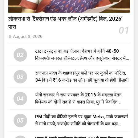
लोकसभा से ‘टैक्सेशन एंड अदर लॉज (अमेंडमेंट) बिल, 2026’
पास
01
August 6, 2026
टाटा ट्रस्ट्स का बड़ा ऐलान: देशभर में बनेंगे 40-50
02
किफायती जनरल हॉस्पिटल, हेल्थ और एजुकेशन सेक्टर में
होगा बड़ा निवेश
राजपाल यादव के शाहजहांपुर वाले घर पर कुर्की का नोटिस,
03
34 दिन में ₹16 करोड़ का लोन नहीं चुकाया तो होगी नीलामी
योगी सरकार ने सपा सरकार के 2016 के मदरसा वेतन
04
विधेयक को दोनों सदनों से वापस लिया, पुराने विवादित
प्रावधान समाप्त; विपक्ष ने फैसले पर उठाए सवाल
PM मोदी का वीडियो हटाने पर झुका Meta, मार्क जकरबर्ग
05
ने मांगी माफी; संसदीय समिति की चेतावनी के बाद बड़ा
घटनाक्रम