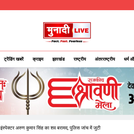
Munadilive.co
Munadi Live – Jharkhand's Leading Local
ट्रेंडिंग खबरें
क्राइम
झारखंड
राष्ट्रीय
अंतरराष्ट्रीय
धर्म औ
इंस्पेक्टर अरुण कुमार सिंह का शव बरामद, पुलिस जांच में जुटी