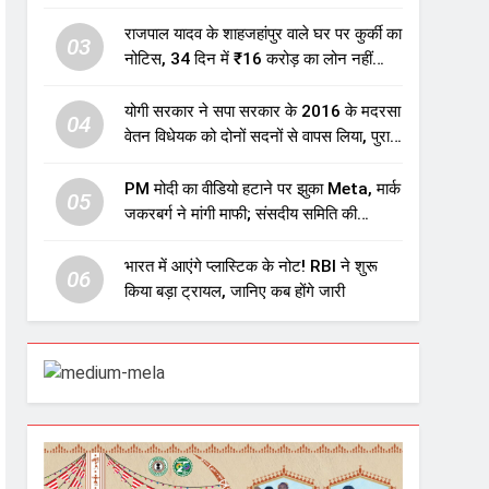
एजुकेशन सेक्टर में होगा बड़ा निवेश
राजपाल यादव के शाहजहांपुर वाले घर पर कुर्की का
03
नोटिस, 34 दिन में ₹16 करोड़ का लोन नहीं
चुकाया तो होगी नीलामी
योगी सरकार ने सपा सरकार के 2016 के मदरसा
04
वेतन विधेयक को दोनों सदनों से वापस लिया, पुराने
विवादित प्रावधान समाप्त; विपक्ष ने फैसले पर
उठाए सवाल
PM मोदी का वीडियो हटाने पर झुका Meta, मार्क
05
जकरबर्ग ने मांगी माफी; संसदीय समिति की
चेतावनी के बाद बड़ा घटनाक्रम
भारत में आएंगे प्लास्टिक के नोट! RBI ने शुरू
06
किया बड़ा ट्रायल, जानिए कब होंगे जारी