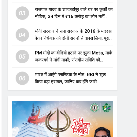
एजुकेशन सेक्टर में होगा बड़ा निवेश
राजपाल यादव के शाहजहांपुर वाले घर पर कुर्की का
03
नोटिस, 34 दिन में ₹16 करोड़ का लोन नहीं
चुकाया तो होगी नीलामी
योगी सरकार ने सपा सरकार के 2016 के मदरसा
04
वेतन विधेयक को दोनों सदनों से वापस लिया, पुराने
विवादित प्रावधान समाप्त; विपक्ष ने फैसले पर
उठाए सवाल
PM मोदी का वीडियो हटाने पर झुका Meta, मार्क
05
जकरबर्ग ने मांगी माफी; संसदीय समिति की
चेतावनी के बाद बड़ा घटनाक्रम
भारत में आएंगे प्लास्टिक के नोट! RBI ने शुरू
06
किया बड़ा ट्रायल, जानिए कब होंगे जारी