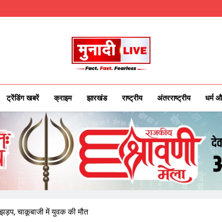
Munadilive.co
Munadi Live – Jharkhand's Leading Local
ट्रेंडिंग खबरें
क्राइम
झारखंड
राष्ट्रीय
अंतरराष्ट्रीय
धर्म औ
 झड़प, चाकूबाजी में युवक की मौत