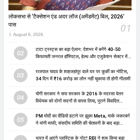
लोकसभा से ‘टैक्सेशन एंड अदर लॉज (अमेंडमेंट) बिल, 2026’
पास
01
August 6, 2026
टाटा ट्रस्ट्स का बड़ा ऐलान: देशभर में बनेंगे 40-50
02
किफायती जनरल हॉस्पिटल, हेल्थ और एजुकेशन सेक्टर में
होगा बड़ा निवेश
राजपाल यादव के शाहजहांपुर वाले घर पर कुर्की का नोटिस,
03
34 दिन में ₹16 करोड़ का लोन नहीं चुकाया तो होगी नीलामी
योगी सरकार ने सपा सरकार के 2016 के मदरसा वेतन
04
विधेयक को दोनों सदनों से वापस लिया, पुराने विवादित
प्रावधान समाप्त; विपक्ष ने फैसले पर उठाए सवाल
PM मोदी का वीडियो हटाने पर झुका Meta, मार्क जकरबर्ग
05
ने मांगी माफी; संसदीय समिति की चेतावनी के बाद बड़ा
घटनाक्रम
भारत में आएंगे प्लास्टिक के नोट! RBI ने शुरू किया बड़ा