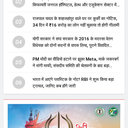
02
किफायती जनरल हॉस्पिटल, हेल्थ और एजुकेशन सेक्टर में
होगा बड़ा निवेश
राजपाल यादव के शाहजहांपुर वाले घर पर कुर्की का नोटिस,
03
34 दिन में ₹16 करोड़ का लोन नहीं चुकाया तो होगी नीलामी
योगी सरकार ने सपा सरकार के 2016 के मदरसा वेतन
04
विधेयक को दोनों सदनों से वापस लिया, पुराने विवादित
प्रावधान समाप्त; विपक्ष ने फैसले पर उठाए सवाल
PM मोदी का वीडियो हटाने पर झुका Meta, मार्क जकरबर्ग
05
ने मांगी माफी; संसदीय समिति की चेतावनी के बाद बड़ा
घटनाक्रम
भारत में आएंगे प्लास्टिक के नोट! RBI ने शुरू किया बड़ा
06
ट्रायल, जानिए कब होंगे जारी