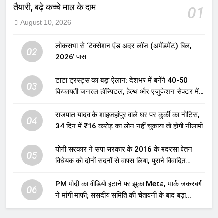
तैयारी, बढ़े कच्चे माल के दाम
01
August 10, 2026
लोकसभा से ‘टैक्सेशन एंड अदर लॉज (अमेंडमेंट) बिल,
02
2026’ पास
टाटा ट्रस्ट्स का बड़ा ऐलान: देशभर में बनेंगे 40-50
03
किफायती जनरल हॉस्पिटल, हेल्थ और एजुकेशन सेक्टर में
होगा बड़ा निवेश
राजपाल यादव के शाहजहांपुर वाले घर पर कुर्की का नोटिस,
04
34 दिन में ₹16 करोड़ का लोन नहीं चुकाया तो होगी नीलामी
योगी सरकार ने सपा सरकार के 2016 के मदरसा वेतन
05
विधेयक को दोनों सदनों से वापस लिया, पुराने विवादित
प्रावधान समाप्त; विपक्ष ने फैसले पर उठाए सवाल
PM मोदी का वीडियो हटाने पर झुका Meta, मार्क जकरबर्ग
06
ने मांगी माफी; संसदीय समिति की चेतावनी के बाद बड़ा
घटनाक्रम