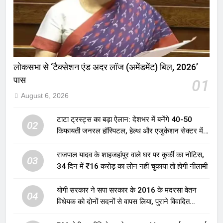
लोकसभा से ‘टैक्सेशन एंड अदर लॉज (अमेंडमेंट) बिल, 2026’
पास
01
August 6, 2026
टाटा ट्रस्ट्स का बड़ा ऐलान: देशभर में बनेंगे 40-50
02
किफायती जनरल हॉस्पिटल, हेल्थ और एजुकेशन सेक्टर में
होगा बड़ा निवेश
राजपाल यादव के शाहजहांपुर वाले घर पर कुर्की का नोटिस,
03
34 दिन में ₹16 करोड़ का लोन नहीं चुकाया तो होगी नीलामी
योगी सरकार ने सपा सरकार के 2016 के मदरसा वेतन
04
विधेयक को दोनों सदनों से वापस लिया, पुराने विवादित
प्रावधान समाप्त; विपक्ष ने फैसले पर उठाए सवाल