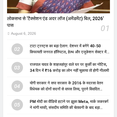
लोकसभा से ‘टैक्सेशन एंड अदर लॉज (अमेंडमेंट) बिल, 2026’
पास
01
August 6, 2026
टाटा ट्रस्ट्स का बड़ा ऐलान: देशभर में बनेंगे 40-50
02
किफायती जनरल हॉस्पिटल, हेल्थ और एजुकेशन सेक्टर में
होगा बड़ा निवेश
राजपाल यादव के शाहजहांपुर वाले घर पर कुर्की का नोटिस,
03
34 दिन में ₹16 करोड़ का लोन नहीं चुकाया तो होगी नीलामी
योगी सरकार ने सपा सरकार के 2016 के मदरसा वेतन
04
विधेयक को दोनों सदनों से वापस लिया, पुराने विवादित
प्रावधान समाप्त; विपक्ष ने फैसले पर उठाए सवाल
PM मोदी का वीडियो हटाने पर झुका Meta, मार्क जकरबर्ग
05
ने मांगी माफी; संसदीय समिति की चेतावनी के बाद बड़ा
घटनाक्रम