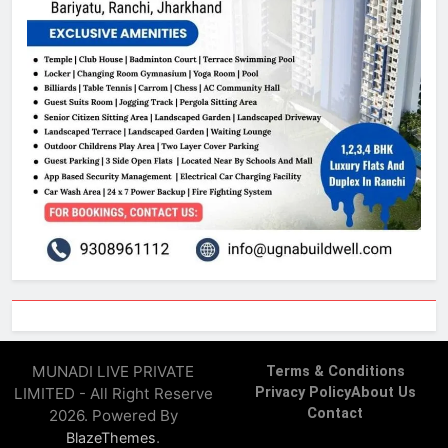
MUNADI LIVE PRIVATE
Terms & Conditions
LIMITED - All Right Reserve
Privacy Policy
About Us
Contact
2026. Powered By
.
BlazeThemes