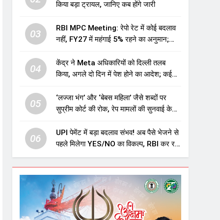
किया बड़ा ट्रायल, जानिए कब होंगे जारी
RBI MPC Meeting: रेपो रेट में कोई बदलाव
03
नहीं, FY27 में महंगाई 5% रहने का अनुमान;
महंगाई बढ़ने का भी अलर्ट
केंद्र ने Meta अधिकारियों को दिल्ली तलब
04
किया, अगले दो दिन में पेश होने का आदेश; कई
मुद्दों पर मांगा जवाब
‘लज्जा भंग’ और ‘बेबस महिला’ जैसे शब्दों पर
05
सुप्रीम कोर्ट की रोक, रेप मामलों की सुनवाई के
लिए जारी की नई गाइडलाइंस
UPI पेमेंट में बड़ा बदलाव संभव! अब पैसे भेजने से
06
पहले मिलेगा YES/NO का विकल्प, RBI कर रहा
विचार