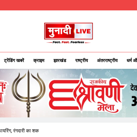
Munadilive.co
Munadi Live – Jharkhand's Leading Local
ट्रेंडिंग खबरें
क्राइम
झारखंड
राष्ट्रीय
अंतरराष्ट्रीय
धर्म औ
 फायरिंग, रंगदारी का शक