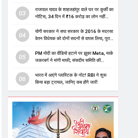
एजुकेशन सेक्टर में होगा बड़ा निवेश
राजपाल यादव के शाहजहांपुर वाले घर पर कुर्की का
03
नोटिस, 34 दिन में ₹16 करोड़ का लोन नहीं
चुकाया तो होगी नीलामी
योगी सरकार ने सपा सरकार के 2016 के मदरसा
04
वेतन विधेयक को दोनों सदनों से वापस लिया, पुराने
विवादित प्रावधान समाप्त; विपक्ष ने फैसले पर
उठाए सवाल
PM मोदी का वीडियो हटाने पर झुका Meta, मार्क
05
जकरबर्ग ने मांगी माफी; संसदीय समिति की
चेतावनी के बाद बड़ा घटनाक्रम
भारत में आएंगे प्लास्टिक के नोट! RBI ने शुरू
06
किया बड़ा ट्रायल, जानिए कब होंगे जारी