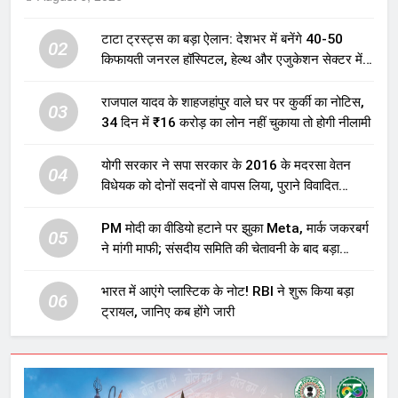
टाटा ट्रस्ट्स का बड़ा ऐलान: देशभर में बनेंगे 40-50
02
किफायती जनरल हॉस्पिटल, हेल्थ और एजुकेशन सेक्टर में
होगा बड़ा निवेश
राजपाल यादव के शाहजहांपुर वाले घर पर कुर्की का नोटिस,
03
34 दिन में ₹16 करोड़ का लोन नहीं चुकाया तो होगी नीलामी
योगी सरकार ने सपा सरकार के 2016 के मदरसा वेतन
04
विधेयक को दोनों सदनों से वापस लिया, पुराने विवादित
प्रावधान समाप्त; विपक्ष ने फैसले पर उठाए सवाल
PM मोदी का वीडियो हटाने पर झुका Meta, मार्क जकरबर्ग
05
ने मांगी माफी; संसदीय समिति की चेतावनी के बाद बड़ा
घटनाक्रम
भारत में आएंगे प्लास्टिक के नोट! RBI ने शुरू किया बड़ा
06
ट्रायल, जानिए कब होंगे जारी