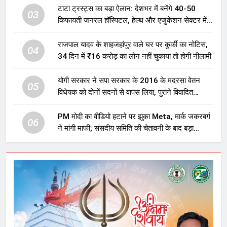
टाटा ट्रस्ट्स का बड़ा ऐलान: देशभर में बनेंगे 40-50
03
किफायती जनरल हॉस्पिटल, हेल्थ और एजुकेशन सेक्टर में
होगा बड़ा निवेश
राजपाल यादव के शाहजहांपुर वाले घर पर कुर्की का नोटिस,
04
34 दिन में ₹16 करोड़ का लोन नहीं चुकाया तो होगी नीलामी
योगी सरकार ने सपा सरकार के 2016 के मदरसा वेतन
05
विधेयक को दोनों सदनों से वापस लिया, पुराने विवादित
प्रावधान समाप्त; विपक्ष ने फैसले पर उठाए सवाल
PM मोदी का वीडियो हटाने पर झुका Meta, मार्क जकरबर्ग
06
ने मांगी माफी; संसदीय समिति की चेतावनी के बाद बड़ा
घटनाक्रम