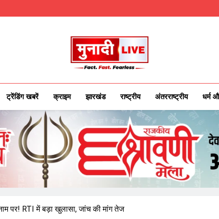
Munadilive.co
Munadi Live – Jharkhand's Leading Local
ट्रेंडिंग खबरें
क्राइम
झारखंड
राष्ट्रीय
अंतरराष्ट्रीय
धर्म औ
ाम पर! RTI में बड़ा खुलासा, जांच की मांग तेज