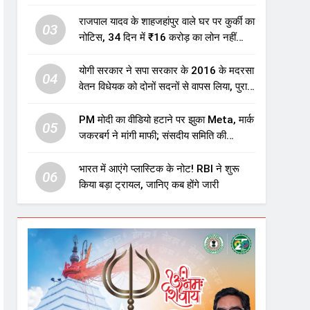
एजुकेशन सेक्टर में होगा बड़ा निवेश
राजपाल यादव के शाहजहांपुर वाले घर पर कुर्की का
03
नोटिस, 34 दिन में ₹16 करोड़ का लोन नहीं
चुकाया तो होगी नीलामी
योगी सरकार ने सपा सरकार के 2016 के मदरसा
04
वेतन विधेयक को दोनों सदनों से वापस लिया, पुराने
विवादित प्रावधान समाप्त; विपक्ष ने फैसले पर
उठाए सवाल
PM मोदी का वीडियो हटाने पर झुका Meta, मार्क
05
जकरबर्ग ने मांगी माफी; संसदीय समिति की
चेतावनी के बाद बड़ा घटनाक्रम
भारत में आएंगे प्लास्टिक के नोट! RBI ने शुरू
06
किया बड़ा ट्रायल, जानिए कब होंगे जारी