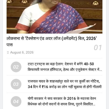
लोकसभा से ‘टैक्सेशन एंड अदर लॉज (अमेंडमेंट) बिल, 2026’
पास
01
August 6, 2026
टाटा ट्रस्ट्स का बड़ा ऐलान: देशभर में बनेंगे 40-50
02
किफायती जनरल हॉस्पिटल, हेल्थ और एजुकेशन सेक्टर में
होगा बड़ा निवेश
राजपाल यादव के शाहजहांपुर वाले घर पर कुर्की का नोटिस,
03
34 दिन में ₹16 करोड़ का लोन नहीं चुकाया तो होगी नीलामी
योगी सरकार ने सपा सरकार के 2016 के मदरसा वेतन
04
विधेयक को दोनों सदनों से वापस लिया, पुराने विवादित