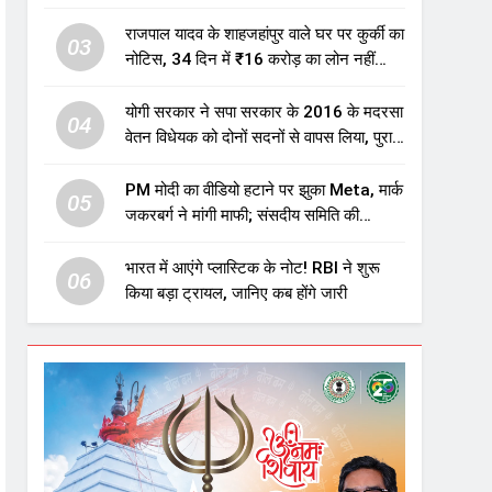
एजुकेशन सेक्टर में होगा बड़ा निवेश
राजपाल यादव के शाहजहांपुर वाले घर पर कुर्की का
03
नोटिस, 34 दिन में ₹16 करोड़ का लोन नहीं
चुकाया तो होगी नीलामी
योगी सरकार ने सपा सरकार के 2016 के मदरसा
04
वेतन विधेयक को दोनों सदनों से वापस लिया, पुराने
विवादित प्रावधान समाप्त; विपक्ष ने फैसले पर
उठाए सवाल
PM मोदी का वीडियो हटाने पर झुका Meta, मार्क
05
जकरबर्ग ने मांगी माफी; संसदीय समिति की
चेतावनी के बाद बड़ा घटनाक्रम
भारत में आएंगे प्लास्टिक के नोट! RBI ने शुरू
06
किया बड़ा ट्रायल, जानिए कब होंगे जारी