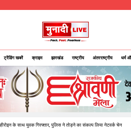
Munadilive.co
Munadi Live – Jharkhand's Leading Local
ट्रेंडिंग खबरें
क्राइम
झारखंड
राष्ट्रीय
अंतरराष्ट्रीय
धर्म औ
: हीरोइन के साथ युवक गिरफ्तार, पुलिस ने तोड़ने का संकल्प लिया नेटवर्क चेन