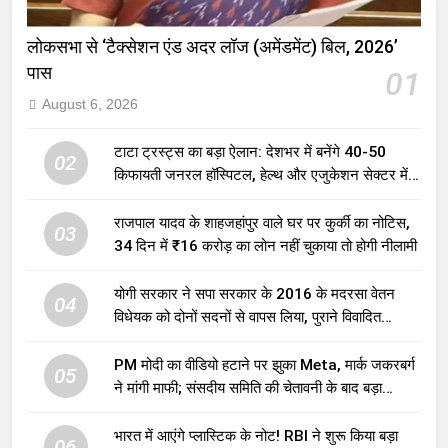
लोकसभा से ‘टैक्सेशन एंड अदर लॉज (अमेंडमेंट) बिल, 2026’
पास
01
August 6, 2026
टाटा ट्रस्ट्स का बड़ा ऐलान: देशभर में बनेंगे 40-50
02
किफायती जनरल हॉस्पिटल, हेल्थ और एजुकेशन सेक्टर में
होगा बड़ा निवेश
राजपाल यादव के शाहजहांपुर वाले घर पर कुर्की का नोटिस,
03
34 दिन में ₹16 करोड़ का लोन नहीं चुकाया तो होगी नीलामी
योगी सरकार ने सपा सरकार के 2016 के मदरसा वेतन
04
विधेयक को दोनों सदनों से वापस लिया, पुराने विवादित
प्रावधान समाप्त; विपक्ष ने फैसले पर उठाए सवाल
PM मोदी का वीडियो हटाने पर झुका Meta, मार्क जकरबर्ग
05
ने मांगी माफी; संसदीय समिति की चेतावनी के बाद बड़ा
घटनाक्रम
भारत में आएंगे प्लास्टिक के नोट! RBI ने शुरू किया बड़ा
06