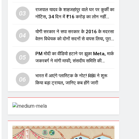
एजुकेशन सेक्टर में होगा बड़ा निवेश
राजपाल यादव के शाहजहांपुर वाले घर पर कुर्की का
03
नोटिस, 34 दिन में ₹16 करोड़ का लोन नहीं
चुकाया तो होगी नीलामी
योगी सरकार ने सपा सरकार के 2016 के मदरसा
04
वेतन विधेयक को दोनों सदनों से वापस लिया, पुराने
विवादित प्रावधान समाप्त; विपक्ष ने फैसले पर
उठाए सवाल
PM मोदी का वीडियो हटाने पर झुका Meta, मार्क
05
जकरबर्ग ने मांगी माफी; संसदीय समिति की
चेतावनी के बाद बड़ा घटनाक्रम
भारत में आएंगे प्लास्टिक के नोट! RBI ने शुरू
06
किया बड़ा ट्रायल, जानिए कब होंगे जारी