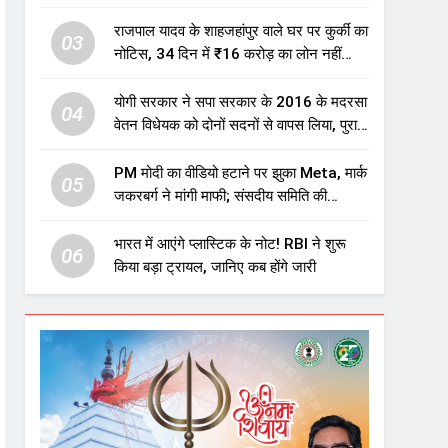
एजुकेशन सेक्टर में होगा बड़ा निवेश
राजपाल यादव के शाहजहांपुर वाले घर पर कुर्की का
03
नोटिस, 34 दिन में ₹16 करोड़ का लोन नहीं
चुकाया तो होगी नीलामी
योगी सरकार ने सपा सरकार के 2016 के मदरसा
04
वेतन विधेयक को दोनों सदनों से वापस लिया, पुराने
विवादित प्रावधान समाप्त; विपक्ष ने फैसले पर
उठाए सवाल
PM मोदी का वीडियो हटाने पर झुका Meta, मार्क
05
जकरबर्ग ने मांगी माफी; संसदीय समिति की
चेतावनी के बाद बड़ा घटनाक्रम
भारत में आएंगे प्लास्टिक के नोट! RBI ने शुरू
06
किया बड़ा ट्रायल, जानिए कब होंगे जारी