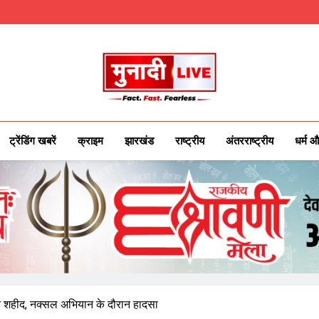
Munadilive.co
Munadi Live – Jharkhand's Leading Local
ट्रेंडिंग खबरें
क्राइम
झारखंड
राष्ट्रीय
अंतरराष्ट्रीय
धर्म औ
जवान शहीद, नक्सल अभियान के दौरान हादसा