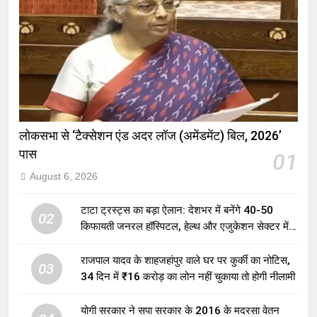
लोकसभा से ‘टैक्सेशन एंड अदर लॉज (अमेंडमेंट) बिल, 2026’
पास
01
August 6, 2026
टाटा ट्रस्ट्स का बड़ा ऐलान: देशभर में बनेंगे 40-50
02
किफायती जनरल हॉस्पिटल, हेल्थ और एजुकेशन सेक्टर में
होगा बड़ा निवेश
राजपाल यादव के शाहजहांपुर वाले घर पर कुर्की का नोटिस,
03
34 दिन में ₹16 करोड़ का लोन नहीं चुकाया तो होगी नीलामी
योगी सरकार ने सपा सरकार के 2016 के मदरसा वेतन