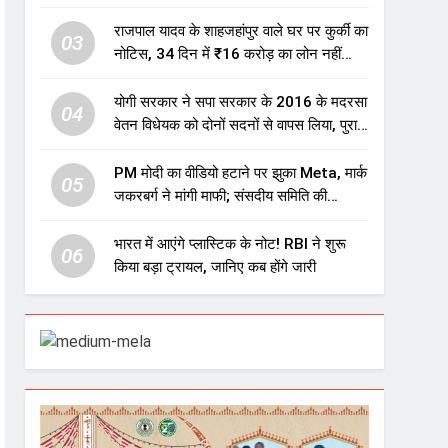
एजुकेशन सेक्टर में होगा बड़ा निवेश
राजपाल यादव के शाहजहांपुर वाले घर पर कुर्की का
03
नोटिस, 34 दिन में ₹16 करोड़ का लोन नहीं
चुकाया तो होगी नीलामी
योगी सरकार ने सपा सरकार के 2016 के मदरसा
04
वेतन विधेयक को दोनों सदनों से वापस लिया, पुराने
विवादित प्रावधान समाप्त; विपक्ष ने फैसले पर
उठाए सवाल
PM मोदी का वीडियो हटाने पर झुका Meta, मार्क
05
जकरबर्ग ने मांगी माफी; संसदीय समिति की
चेतावनी के बाद बड़ा घटनाक्रम
भारत में आएंगे प्लास्टिक के नोट! RBI ने शुरू
06
किया बड़ा ट्रायल, जानिए कब होंगे जारी