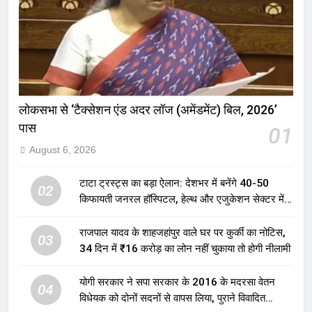
लोकसभा से ‘टैक्सेशन एंड अदर लॉज (अमेंडमेंट) बिल, 2026’
पास
01
August 6, 2026
टाटा ट्रस्ट्स का बड़ा ऐलान: देशभर में बनेंगे 40-50
02
किफायती जनरल हॉस्पिटल, हेल्थ और एजुकेशन सेक्टर में
होगा बड़ा निवेश
राजपाल यादव के शाहजहांपुर वाले घर पर कुर्की का नोटिस,
03
34 दिन में ₹16 करोड़ का लोन नहीं चुकाया तो होगी नीलामी
योगी सरकार ने सपा सरकार के 2016 के मदरसा वेतन
04
विधेयक को दोनों सदनों से वापस लिया, पुराने विवादित