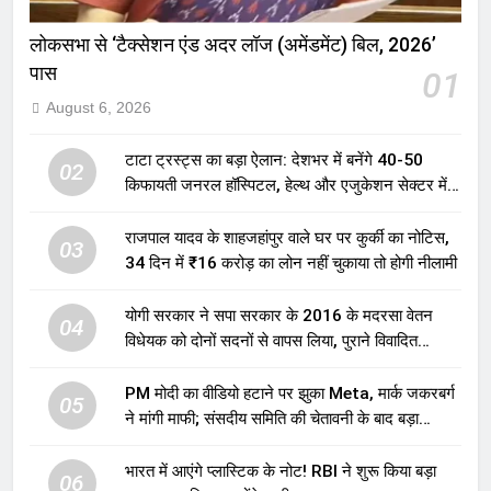
लोकसभा से ‘टैक्सेशन एंड अदर लॉज (अमेंडमेंट) बिल, 2026’
पास
01
August 6, 2026
टाटा ट्रस्ट्स का बड़ा ऐलान: देशभर में बनेंगे 40-50
02
किफायती जनरल हॉस्पिटल, हेल्थ और एजुकेशन सेक्टर में
होगा बड़ा निवेश
राजपाल यादव के शाहजहांपुर वाले घर पर कुर्की का नोटिस,
03
34 दिन में ₹16 करोड़ का लोन नहीं चुकाया तो होगी नीलामी
योगी सरकार ने सपा सरकार के 2016 के मदरसा वेतन
04
विधेयक को दोनों सदनों से वापस लिया, पुराने विवादित
प्रावधान समाप्त; विपक्ष ने फैसले पर उठाए सवाल
PM मोदी का वीडियो हटाने पर झुका Meta, मार्क जकरबर्ग
05
ने मांगी माफी; संसदीय समिति की चेतावनी के बाद बड़ा
घटनाक्रम
भारत में आएंगे प्लास्टिक के नोट! RBI ने शुरू किया बड़ा
06