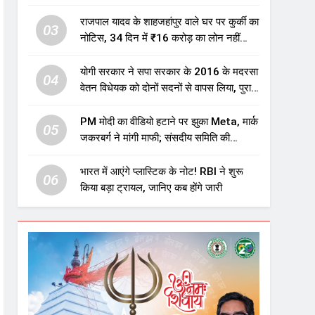
एजुकेशन सेक्टर में होगा बड़ा निवेश
राजपाल यादव के शाहजहांपुर वाले घर पर कुर्की का
03
नोटिस, 34 दिन में ₹16 करोड़ का लोन नहीं
चुकाया तो होगी नीलामी
योगी सरकार ने सपा सरकार के 2016 के मदरसा
04
वेतन विधेयक को दोनों सदनों से वापस लिया, पुराने
विवादित प्रावधान समाप्त; विपक्ष ने फैसले पर
उठाए सवाल
PM मोदी का वीडियो हटाने पर झुका Meta, मार्क
05
जकरबर्ग ने मांगी माफी; संसदीय समिति की
चेतावनी के बाद बड़ा घटनाक्रम
भारत में आएंगे प्लास्टिक के नोट! RBI ने शुरू
06
किया बड़ा ट्रायल, जानिए कब होंगे जारी