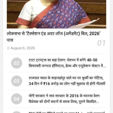
लोकसभा से ‘टैक्सेशन एंड अदर लॉज (अमेंडमेंट) बिल, 2026’
पास
01
August 6, 2026
टाटा ट्रस्ट्स का बड़ा ऐलान: देशभर में बनेंगे 40-50
02
किफायती जनरल हॉस्पिटल, हेल्थ और एजुकेशन सेक्टर में
होगा बड़ा निवेश
राजपाल यादव के शाहजहांपुर वाले घर पर कुर्की का नोटिस,
03
34 दिन में ₹16 करोड़ का लोन नहीं चुकाया तो होगी नीलामी
योगी सरकार ने सपा सरकार के 2016 के मदरसा वेतन
04
विधेयक को दोनों सदनों से वापस लिया, पुराने विवादित
प्रावधान समाप्त; विपक्ष ने फैसले पर उठाए सवाल