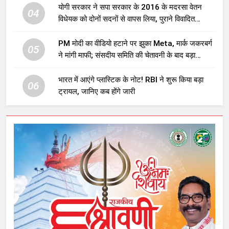
योगी सरकार ने सपा सरकार के 2016 के मदरसा वेतन
04
विधेयक को दोनों सदनों से वापस लिया, पुराने विवादित
प्रावधान समाप्त; विपक्ष ने फैसले पर उठाए सवाल
PM मोदी का वीडियो हटाने पर झुका Meta, मार्क जकरबर्ग
05
ने मांगी माफी; संसदीय समिति की चेतावनी के बाद बड़ा
घटनाक्रम
भारत में आएंगे प्लास्टिक के नोट! RBI ने शुरू किया बड़ा
06
ट्रायल, जानिए कब होंगे जारी