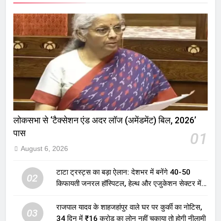
लोकसभा से ‘टैक्सेशन एंड अदर लॉज (अमेंडमेंट) बिल, 2026’
पास
01
August 6, 2026
टाटा ट्रस्ट्स का बड़ा ऐलान: देशभर में बनेंगे 40-50
02
किफायती जनरल हॉस्पिटल, हेल्थ और एजुकेशन सेक्टर में
होगा बड़ा निवेश
राजपाल यादव के शाहजहांपुर वाले घर पर कुर्की का नोटिस,
03
34 दिन में ₹16 करोड़ का लोन नहीं चुकाया तो होगी नीलामी