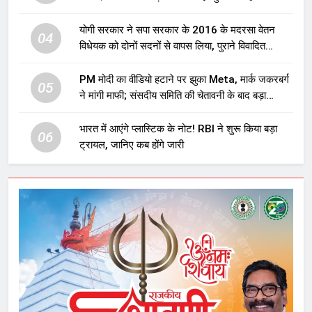
योगी सरकार ने सपा सरकार के 2016 के मदरसा वेतन
04
विधेयक को दोनों सदनों से वापस लिया, पुराने विवादित
प्रावधान समाप्त; विपक्ष ने फैसले पर उठाए सवाल
PM मोदी का वीडियो हटाने पर झुका Meta, मार्क जकरबर्ग
05
ने मांगी माफी; संसदीय समिति की चेतावनी के बाद बड़ा
घटनाक्रम
भारत में आएंगे प्लास्टिक के नोट! RBI ने शुरू किया बड़ा
06
ट्रायल, जानिए कब होंगे जारी