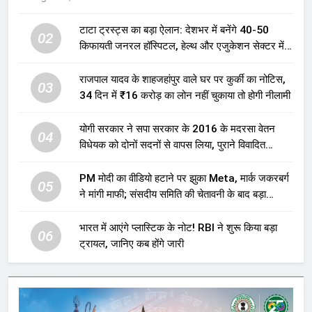
टाटा ट्रस्ट्स का बड़ा ऐलान: देशभर में बनेंगे 40-50
02
किफायती जनरल हॉस्पिटल, हेल्थ और एजुकेशन सेक्टर में
होगा बड़ा निवेश
राजपाल यादव के शाहजहांपुर वाले घर पर कुर्की का नोटिस,
03
34 दिन में ₹16 करोड़ का लोन नहीं चुकाया तो होगी नीलामी
योगी सरकार ने सपा सरकार के 2016 के मदरसा वेतन
04
विधेयक को दोनों सदनों से वापस लिया, पुराने विवादित
प्रावधान समाप्त; विपक्ष ने फैसले पर उठाए सवाल
PM मोदी का वीडियो हटाने पर झुका Meta, मार्क जकरबर्ग
05
ने मांगी माफी; संसदीय समिति की चेतावनी के बाद बड़ा
घटनाक्रम
भारत में आएंगे प्लास्टिक के नोट! RBI ने शुरू किया बड़ा
06
ट्रायल, जानिए कब होंगे जारी