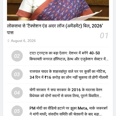
लोकसभा से ‘टैक्सेशन एंड अदर लॉज (अमेंडमेंट) बिल, 2026’
पास
01
August 6, 2026
टाटा ट्रस्ट्स का बड़ा ऐलान: देशभर में बनेंगे 40-50
02
किफायती जनरल हॉस्पिटल, हेल्थ और एजुकेशन सेक्टर में
होगा बड़ा निवेश
राजपाल यादव के शाहजहांपुर वाले घर पर कुर्की का नोटिस,
03
34 दिन में ₹16 करोड़ का लोन नहीं चुकाया तो होगी नीलामी
योगी सरकार ने सपा सरकार के 2016 के मदरसा वेतन
04
विधेयक को दोनों सदनों से वापस लिया, पुराने विवादित
प्रावधान समाप्त; विपक्ष ने फैसले पर उठाए सवाल
PM मोदी का वीडियो हटाने पर झुका Meta, मार्क जकरबर्ग
05
ने मांगी माफी; संसदीय समिति की चेतावनी के बाद बड़ा