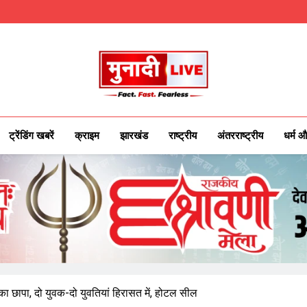
Munadilive.co
Munadi Live – Jharkhand's Leading Local
ट्रेंडिंग खबरें
क्राइम
झारखंड
राष्ट्रीय
अंतरराष्ट्रीय
धर्म औ
का छापा, दो युवक-दो युवतियां हिरासत में, होटल सील