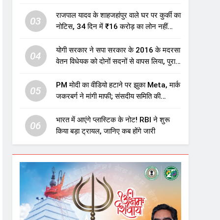
एजुकेशन सेक्टर में होगा बड़ा निवेश
राजपाल यादव के शाहजहांपुर वाले घर पर कुर्की का
03
नोटिस, 34 दिन में ₹16 करोड़ का लोन नहीं
चुकाया तो होगी नीलामी
योगी सरकार ने सपा सरकार के 2016 के मदरसा
04
वेतन विधेयक को दोनों सदनों से वापस लिया, पुराने
विवादित प्रावधान समाप्त; विपक्ष ने फैसले पर
उठाए सवाल
PM मोदी का वीडियो हटाने पर झुका Meta, मार्क
05
जकरबर्ग ने मांगी माफी; संसदीय समिति की
चेतावनी के बाद बड़ा घटनाक्रम
भारत में आएंगे प्लास्टिक के नोट! RBI ने शुरू
06
किया बड़ा ट्रायल, जानिए कब होंगे जारी